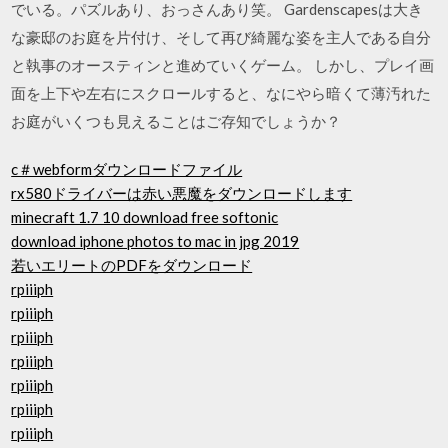
でいる。パズルあり、おっさんあり笑。 Gardenscapesは大き
な豪邸のお庭を片付け、そして再び綺麗な姿を主人である自分
と執事のオースティンと進めていくゲーム。 しかし、プレイ画
面を上下や左右にスクロールすると、なにやら暗くて薄汚れた
お庭がいくつも見えることはご存知でしょうか？
c＃webformダウンロードファイル
rx580ドライバーは赤い悪魔をダウンロードします
minecraft 1.7 10 download free softonic
download iphone photos to mac in jpg 2019
若いエリートのPDFをダウンロード
rpiiiph
rpiiiph
rpiiiph
rpiiiph
rpiiiph
rpiiiph
rpiiiph