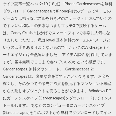
ケイプ記事一覧へ ≫ 9/10 (18 点) - iPhone Gardenscapesを無料
ダウンロード Gardenscapesは iPhone向けのゲームです、この
ゲームでは様々なパズルを解き次のステージへと進んでいくの
です. パネル3以上の要素はつまりマッチ3で接続するゲーム
は、Candy Crushのおかげでスマートフォンで非常に人気にな
りました（ただし、私はJewel 基本無料のゲームのイメージと
いうのは正直あまりよくないものでしたが このArcheage（ア
ーキエイジ）は全然違いました。 アイテム課金を採用していま
すが、基本無料でここまで遊べていいのかという感想です。
Gardenscapes, 無料ダウンロード。. Gardenscapes 2:
Gardenscapes は、豪華な庭を育てることができます。お金を
稼ぐし、そのかつての栄光に風景を復元するマンション不動産
からの隠しオブジェクトを売ることができます。 Windows PC
にガーデンスケイプ (Gardenscapes)をダウンロードしてインス
トールします。 あなたのコンピュータにガーデンスケイプ
(Gardenscapes)をこのポストから無料でダウンロードしてイン