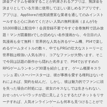
課金アイテムを確保することが約束されるアプリは、無課金を
決まりとしている方達に使用してほしい楽しめるアプリです。
アプリは、AppStoreの他実績豊富な業者を通してのみインスト
ールすると心に決めてください 人気の無料漫画（まんが)を
10,000冊以上配信中！会員登録不要で今すぐ全巻無料で読み放
題！マンガ図書館zでしか読めない名作漫画から、今注目の人
気漫画も全て無料！ 世界的な人気を誇るゲーム機、PS4で楽し
めるゲームタイトルの数々。中でもPRGの壮大なストーリーと
世界観は根強い人気を誇り、コアなファンが大勢います。そこ
で今回は話題の新作から隠れた名作まで、PS4でおすすめの
RPGゲームランキング30選を紹介します。 ゲーム概要キスラ
ッシュ 若いスーパースターは、彼が事務を愛する権利はないそ
れによれば、契約を結んだ。 しかし、彼は魅力的でファンに頭
を失った場合の対処には、彼女のキスなしでは生きられない。
おせっかいパパラッチが恋に見しようとするたび ネットをリサ
ーチすれば、人気オンラインゲームも何本も見つけることがで