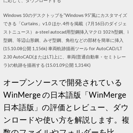
に応じて、ダウンロードする
Windows 10のデスクトップを“Windows 95”風にカスタマイズ
できる「Curtains」v1.0 ほか. 4件を掲載（7月16日のダイジェ
ストニュース） a-steel autocad用型鋼挿入マクロ 102 h型鋼、i
型鋼、等辺山形鋼、みぞ型鋼、角柱などの部材を簡単に挿入
(15.10.08公開 1,156k) 車両軌跡描画ツール for AutoCAD/LT
2.30 AutoCAD(またはLT)上に、車両(普通自動車・セミトレー
ラ)の軌跡を描画する (15.01.09公開 1,314K)
オープンソースで開発されている
WinMerge の日本語版「WinMerge
日本語版」の評価とレビュー、ダウ
ンロードや使い方を解説します。複
数のファイルやフォルダーを比