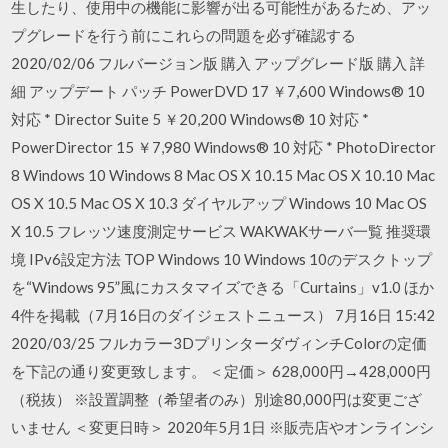
生したり、使用中の機能に影響が出る可能性があるため、アッ
プグレードを行う前にこれらの問題を必ず確認する
2020/02/06 フルバージョン版 購入 アップグレード版 購入 詳
細 アップデート パッチ PowerDVD 17 ￥7,600 Windows® 10
対応 * Director Suite 5 ￥20,200 Windows® 10 対応 *
PowerDirector 15 ￥7,980 Windows® 10 対応 * PhotoDirector
8 Windows 10 Windows 8 Mac OS X 10.15 Mac OS X 10.10 Mac
OS X 10.5 Mac OS X 10.3 ダイヤルアップ Windows 10 Mac OS
X 10.5 フレッツ速度測定サービス WAKWAKサーバ一覧 推奨環
境 IPv6設定方法 TOP Windows 10 Windows 10のデスクトップ
を“Windows 95”風にカスタマイズできる「Curtains」v1.0 ほか
4件を掲載（7月16日のダイジェストニュース） 7月16日 15:42
2020/03/25 フルカラー3DプリンターダヴィンチColorの定価
を下記の通り変更致します。 ＜定価＞ 628,000円→428,000円
（税抜） ※設置調整（希望者のみ）別途80,000円は変更ござ
いません ＜変更日時＞ 2020年5月1日 ※販売店やオンラインシ